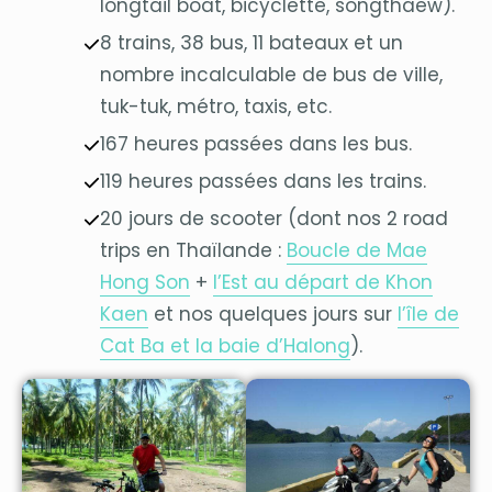
longtail boat, bicyclette, songthaew).
8 trains, 38 bus, 11 bateaux et un
nombre incalculable de bus de ville,
tuk-tuk, métro, taxis, etc.
167 heures passées dans les bus.
119 heures passées dans les trains.
20 jours de scooter (dont nos 2 road
trips en Thaïlande :
Boucle de Mae
Hong Son
+
l’Est au départ de Khon
Kaen
et nos quelques jours sur
l’île de
Cat Ba et la baie d’Halong
).