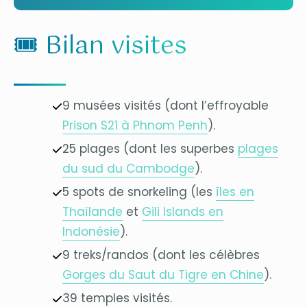
🎟 Bilan visites
9 musées visités (dont l’effroyable
Prison S21 à Phnom Penh
).
25 plages (dont les superbes
plages
du sud du Cambodge
).
5 spots de snorkeling (les
îles en
Thaïlande
et
Gili Islands en
Indonésie
).
9 treks/randos (dont les célèbres
Gorges du Saut du Tigre en Chine
).
39 temples visités.