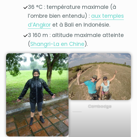
36 °C : température maximale (à
l’ombre bien entendu) :
aux temples
d’Angkor
et à Bali en Indonésie.
3 160 m : altitude maximale atteinte
(
Shangri-La en Chine
).
Cambodge