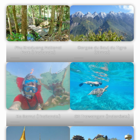
Phu Kradueng National
Gorges du Saut du Tigre
Park (Thaïlande)
(Chine)
Ko Samui (Thaïlande)
Gili Trawangan (Indonésie)