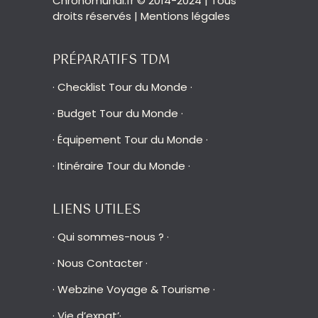
Chronomundi.fr © 2014-2024 | Tous
droits réservés |
Mentions légales
PRÉPARATIFS TDM
·
Checklist Tour du Monde
·
·
Budget Tour du Monde
·
·
Équipement Tour du Monde
·
·
Itinéraire Tour du Monde
·
LIENS UTILES
·
Qui sommes-nous ?
·
·
Nous Contacter
·
·
Webzine Voyage & Tourisme
·
·
Vie d’expat’
·