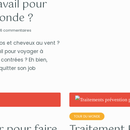
avail pour
onde ?
6 commentaires
os et cheveux au vent ?
ail pour voyager à
contrées ? Eh bien,
quitter son job
TOUR DU MONDE
pour faire
Traitement 