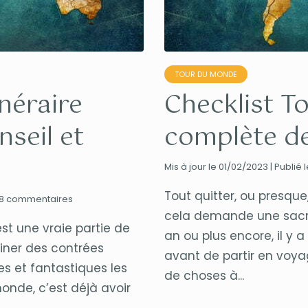
TOUR DU MONDE
néraire
Checklist T
seil et
complète de
Mis à jour le 01/02/2023 | Publié 
Tout quitter, ou presque,
18 commentaires
cela demande une sacrée
est une vraie partie de
an ou plus encore, il y 
aginer des contrées
avant de partir en voyag
es et fantastiques les
de choses à...
onde, c’est déjà avoir