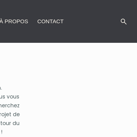
À PROPOS
CONTACT
.
ous vous
herchez
rojet de
 tour du
!