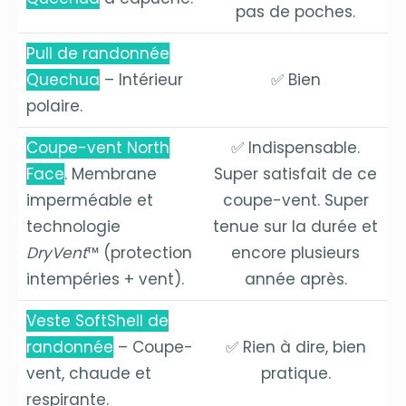
pas de poches.
Pull de randonnée
Quechua
– Intérieur
✅ Bien
polaire.
Coupe-vent North
✅ Indispensable.
Face
. Membrane
Super satisfait de ce
imperméable et
coupe-vent. Super
technologie
tenue sur la durée et
DryVent
™ (protection
encore plusieurs
intempéries + vent).
année après.
Veste SoftShell de
randonnée
– Coupe-
✅ Rien à dire, bien
vent, chaude et
pratique.
respirante.