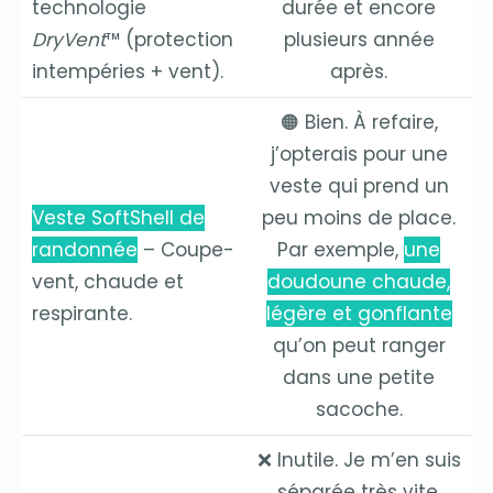
technologie
durée et encore
DryVent
™ (protection
plusieurs année
intempéries + vent).
après.
🟠 Bien. À refaire,
j’opterais pour une
veste qui prend un
Veste SoftShell de
peu moins de place.
randonnée
– Coupe-
Par exemple,
une
vent, chaude et
doudoune chaude,
respirante.
légère et gonflante
qu’on peut ranger
dans une petite
sacoche.
❌ Inutile. Je m’en suis
séparée très vite.