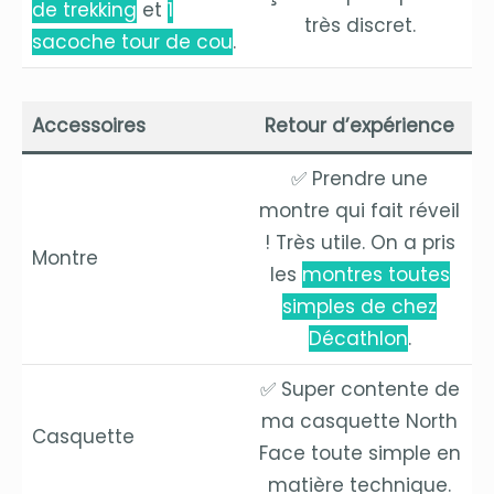
de trekking
et
1
très discret.
sacoche tour de cou
.
Accessoires
Retour d’expérience
✅ Prendre une
montre qui fait réveil
! Très utile. On a pris
Montre
les
montres toutes
simples de chez
Décathlon
.
✅ Super contente de
ma casquette North
Casquette
Face toute simple en
matière technique.