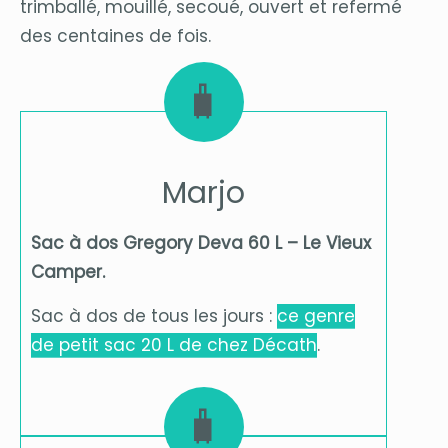
trimballé, mouillé, secoué, ouvert et refermé
des centaines de fois.
🧳
Marjo
Sac à dos Gregory Deva 60 L – Le Vieux
Camper.
Sac à dos de tous les jours :
ce genre
de petit sac 20 L de chez Décath
.
🧳