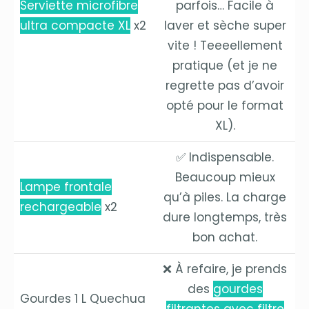
Serviette microfibre
parfois… Facile à
ultra compacte XL
x2
laver et sèche super
vite ! Teeeellement
pratique (et je ne
regrette pas d’avoir
opté pour le format
XL).
✅ Indispensable.
Beaucoup mieux
Lampe frontale
qu’à piles. La charge
rechargeable
x2
dure longtemps, très
bon achat.
❌ À refaire, je prends
des
gourdes
Gourdes 1 L Quechua