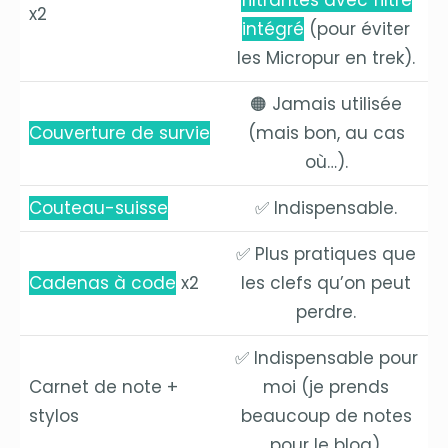
filtrantes avec filtre
x2
intégré
(pour éviter
les Micropur en trek).
🟠 Jamais utilisée
Couverture de survie
(mais bon, au cas
où…).
Couteau-suisse
✅ Indispensable.
✅ Plus pratiques que
Cadenas à code
x2
les clefs qu’on peut
perdre.
✅ Indispensable pour
Carnet de note +
moi (je prends
stylos
beaucoup de notes
pour le blog).