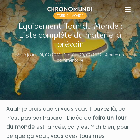
TOUR DU MONDE
Équipement Tour du Monde :
Liste complète du matériel à
prévoir
Mis à jour le 01/02/2023 | Publié le 29/07/2022
Ajouter un
commentaire
Aaah je crois que si vous vous trouvez là, ce
n’est pas par hasard ! L’idée de
faire un tour
du monde
est lancée, ça y est ? Eh bien, pour
ce que ça vaut, vous avez tous mes