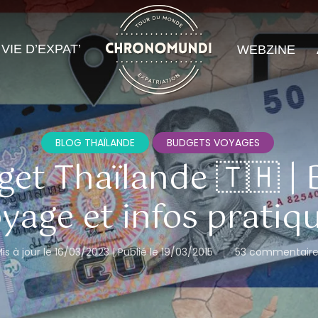
VIE D’EXPAT’
WEBZINE
BLOG THAÏLANDE
BUDGETS VOYAGES
et Thaïlande 🇹🇭 | 
yage et infos pratiq
is à jour le 16/03/2023 | Publié le 19/03/2015
53 commentaire