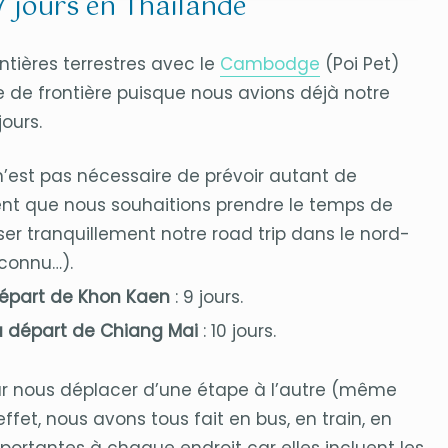
47 jours en Thaïlande
ntières terrestres avec le
Cambodge
(Poi Pet)
 de frontière puisque nous avions déjà notre
ours.
l n’est pas nécessaire de prévoir autant de
ent que nous souhaitions prendre le temps de
iser tranquillement notre road trip dans le nord-
nconnu…).
départ de Khon Kaen
: 9 jours.
au départ de Chiang Mai
: 10 jours.
our nous déplacer d’une étape à l’autre (même
effet, nous avons tous fait en bus, en train, en
portantes à chaque endroit car elles incluent les