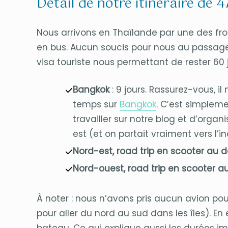
Détail de notre itinéraire de 
Nous arrivons en Thaïlande par une des fro
en bus. Aucun soucis pour nous au passage
visa touriste nous permettant de rester 60 j
Bangkok
: 9 jours. Rassurez-vous, i
temps sur
Bangkok
. C’est simplem
travailler sur notre blog et d’organ
est (et on partait vraiment vers l’i
Nord-est, road trip en scooter au 
Nord-ouest, road trip en scooter 
À noter : nous n’avons pris aucun avion p
pour aller du nord au sud dans les îles). En 
bateau. Ce qui explique aussi les durées im