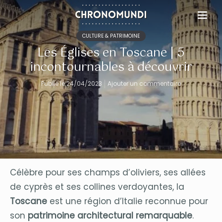
CULTURE & PATRIMOINE
Les Églises en Toscane | 5
incontournables à découvrir
Publié le 24/04/2023
Ajouter un commentaire
Célèbre pour ses champs d’oliviers, ses allées
de cyprès et ses collines verdoyantes, la
Toscane
est une région d’Italie reconnue pour
son
patrimoine architectural remarquable
.