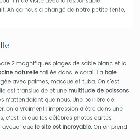
pour 1 h de visite avec la responsable
t. Ah ça nous a changé de notre petite tente,
lle
indre 2 magnifiques plages de sable blanc et la
scine naturelle
taillée dans le corail. La
baie
longée avec palmes, masque et tuba. On s’est
elle est translucide et une
multitude de poissons
les n’attendaient que nous. Une barrière de
er, on a vraiment l’impression d’être dans une
, c’est ici que les célèbres photos cartes
ois avouer que
le site est incroyable
. On en prend