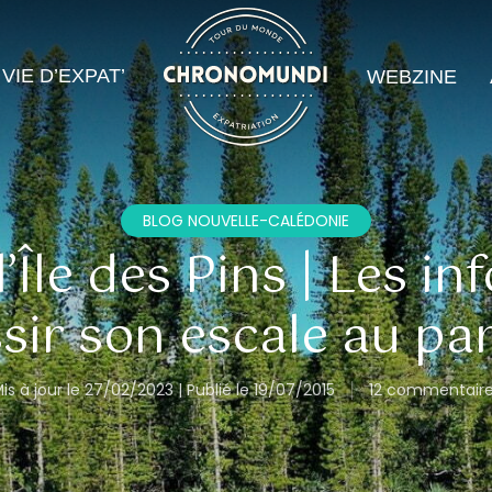
VIE D’EXPAT’
WEBZINE
BLOG NOUVELLE-CALÉDONIE
l’Île des Pins | Les i
sir son escale au pa
is à jour le 27/02/2023 | Publié le 19/07/2015
12 commentair