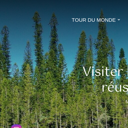
TOUR DU MONDE
Visiter 
réus
M