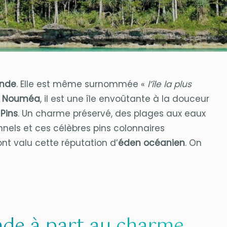
onde
. Elle est même surnommée «
l’île la plus
e Nouméa
, il est une île envoûtante à la douceur
 Pins
. Un charme préservé, des plages aux eaux
nels et ces célèbres pins colonnaires
i ont valu cette réputation d’
éden océanien
. On
onde à part au charme