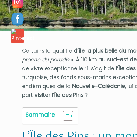
Certains la qualifie
d’île la plus belle du m
proche du paradis
». À 110 km au
sud-est d
de vivre exceptionnelle : il s’agit de
l’Île des
turquoise, des fonds sous-marins exception
endémiques de la
Nouvelle-Calédonie
, lu
part
visiter l’Île des Pins
?
Sommaire
L’Île des Pins : un m