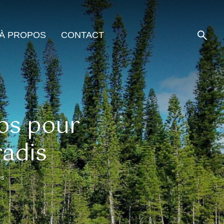
À PROPOS
CONTACT
nfos pour
radis
es