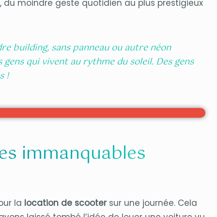
, du moindre geste quotidien au plus prestigieux
dre building, sans panneau ou autre néon
s gens qui vivent au rythme du soleil. Des gens
s !
 : les immanquables
our la
location de scooter
sur une journée. Cela
s avons laissé tombé l’idée de louer une voiture vu